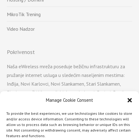
MikroTik Trening
Video Nadzor
Pokrivenost
Naša eWireless mreža poseduje bežičnu infrastrukturu za
pružanje internet usluga u sledećim naseljenim mestima:
Inđija, Novi Karlovci, Novi Slankamen, Stari Slankamen,
Slankamenački Vinogradi, Ljukovo, Jarkovci, Putinci, Donji
Manage Cookie Consent
Petrovci, Popinci, Pećinci, Šatrinci, Dobrinci, Maradik,
Krušedol, Krušedolski Prnjavor, Neradin, Krčedin, Čortanovci,
To provide the best experiences, we use technologies like cookies to store
Beška, Banstol, Stara Pazova, Nova Pazova, Surduk,
and/or access device information. Consenting to these technologies will
allow us to process data such as browsing behavior or unique IDs on this
Belegiš, Vojka, Golubinci, Batajnica, Novi Banovci, Stari
site. Not consenting or withdrawing consent, may adversely affect certain
Banovci.
features and functions.